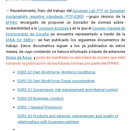
—
Recientemente
, fruto del trabajo del
European Lab PTF on European
sustainability reporting standards (PTF-ESRS)
—grupo técnico de la
EFRAG
encargado de proponer un borrador de normas sobre
sostenibilidad a la
Comisión Europea
y en la que el
Consejo General de
Economistas de España
se encuentra representado a través de la
EFAA for SMEs
— se han publicado los siguientes documentos de
trabajo. Estos documentos siguen a los ya publicados en estos
meses, de cuyo contenido os hemos informado a través de anteriores
Notas de Aviso,
y
pone de manifiesto la velocidad de crucero que está
tomando la publicación de las futuras normas por parte del EFRAG.
ESRS S2 Own Workforce- Working Conditions;
ESRS S3 Own Workforce- Equal opportunities;
ESRS G1 Governance, risk management and internal control;
ESRS G3 Business conduct;
ESRS 1 General Provisions;
ESRS G2 Products and services, management and quality of
relationships with business partners;