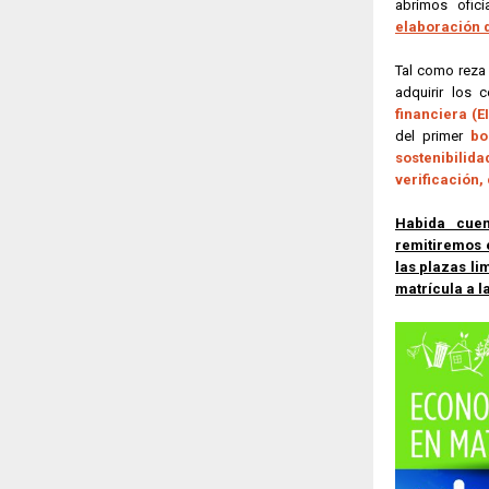
abrimos ofici
elaboración d
Tal como reza 
adquirir los 
financiera (E
del primer
bo
sostenibilid
verificación,
Habida cuen
remitiremos 
las plazas li
matrícula a l