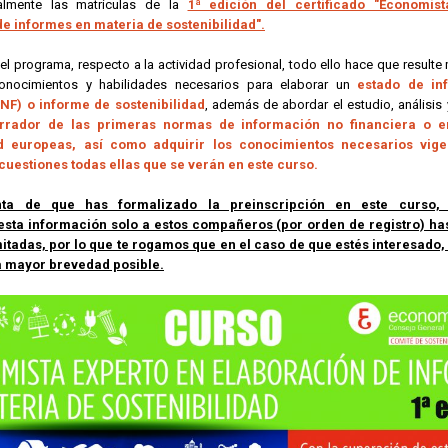
almente las matriculas de la
1ª edición del certificado "Economis
e informes en materia de sostenibilidad".
el programa, respecto a la actividad profesional, todo ello hace que
resulte
conocimientos y habilidades necesarios para elaborar un
estado de in
INF) o informe de sostenibilidad
, además de abordar el estudio, análisi
rrador de las primeras normas de información no financiera o e
ad europeas, así como adquirir los conocimientos necesarios vig
 cuestiones todas ellas que se verán en este curso.
ta de que has formalizado la preinscripción en este curso, i
esta información solo a estos compañeros (por orden de registro) ha
mitadas, por lo que te rogamos que en el caso de que estés interesado,
a mayor brevedad posible.