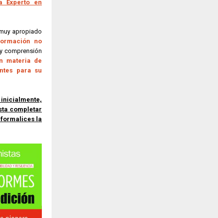
ta Experto en
 muy apropiado
formación no
s y comprensión
n materia de
entes para su
nicialmente,
sta completar
 formalices la