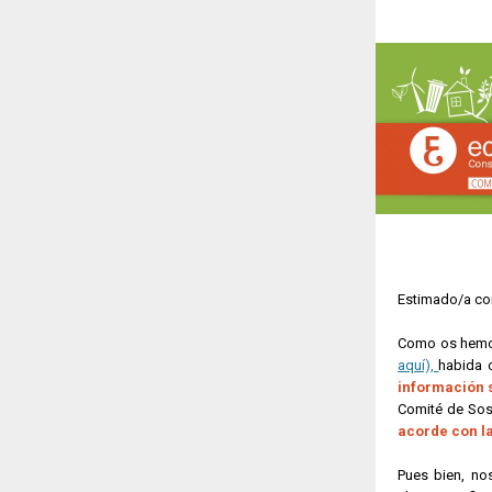
Estimado/a co
Como os hemos
aquí),
habida 
información 
Comité de Sost
acorde con la
Pues bien, nos