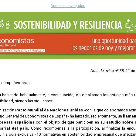
Ver en tu navegador.
Nota de aviso nº 38 -11 de
s compañeros/as:
haciendo habitualmente, a continuación, os detallamos las noticias más re
bilidad, siendo las siguientes:
nización
Pacto Mundial de Naciones Unidas
-con la que colaboramos act
ejo General de Economistas de España- ha lanzado, recientemente, un
llamam
presas españolas
con el objeto de que participen en su
estudio sobre s
arial del país.
Como recompensa a la participación, al finalizar la enc
ir la guía exclusiva «10 normativas en sostenibilidad empresarial que afecta