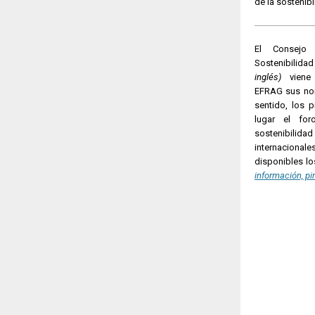
de la sostenibi
El Consejo
Sostenibilida
inglés)
viene d
EFRAG sus nor
sentido, los 
lugar el fo
sostenibil
internacional
disponibles l
información, pi