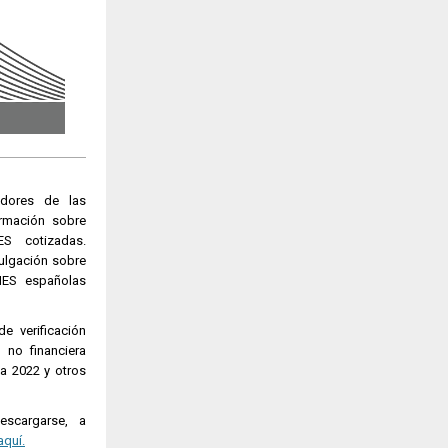
adores de las
rmación sobre
ES cotizadas.
vulgación sobre
MES españolas
de verificación
 no financiera
a 2022 y otros
scargarse, a
aquí.