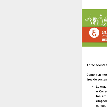
Apreciados/a
Como venimos 
área de sosteni
La orga
el Cons
las em
empres
consegu