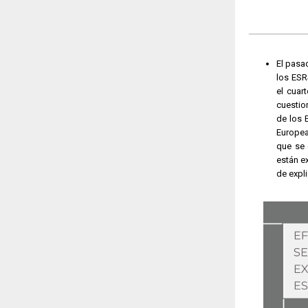
El pasa
los ESR
el cuar
cuestio
de los 
Europea
que se 
están e
de expl