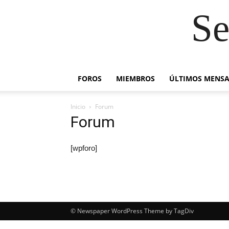
Se
FOROS
MIEMBROS
ÚLTIMOS MENSA
Inicio
Forum
Forum
[wpforo]
© Newspaper WordPress Theme by TagDiv